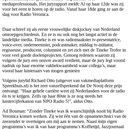
mediaprofessionals. Het juryrapport meldt: Al op haar 12de was zij
voor het eerst te horen op de radio. Vanaf haar 18de ging ze aan de
slag voor Radio Veronica.
Daar schreef zij als eerste vrouwelijke diskjockey van Nederland
omroepgeschiedenis. En ze is nu ook nog het langst actief in de
landelijke media. Tineke is en was radiomaakster tv-presentatrice,
voice-over, onderneemster, podcastmaker, middag tv-initiator,
regisseuse, producent, columnist en zet zich met de Tineke Trofee in
voor veel goede doelenprojecten. Genoeg redenen waarom zij
volgens de jury een oeuvre award verdient, maar de jury legt vooral
nadruk op haar enorme vakbekwaamheid waar collega’s, maar
vooral haar luisteraars van mogen genieten
Volgens jurylid Richard Otto (uitgever van vakmediaplatform
Spreekbuis.nl) is het zeer vanzelfsprekend dat De Nooij deze prijs
ontvangt. “Haar gehele carrière weet zij Nederlanders voor de radio
én tv te krijgen. Zelfs op haar 80ste is ze nog steeds het
luistercijferkanon van NPO Radio 5!”, aldus Otto.
Ad Bouman: “Zonder Tineke was ik waarschijnlijk nooit bij Radio
Veronica komen werken. Zij wist één van de opnametechnici van de
zeezender te overtuigen om mij aan te nemen. Naast mijn eigen
programma’s was ik van haar programma’s Koffietijd, Jazzjournaal