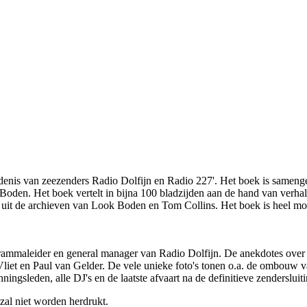
enis van zeezenders Radio Dolfijn en Radio 227'. Het boek is sameng
en. Het boek vertelt in bijna 100 bladzijden aan de hand van verhalen
tig uit de archieven van Look Boden en Tom Collins. Het boek is heel 
grammaleider en general manager van Radio Dolfijn. De anekdotes over 
iet en Paul van Gelder. De vele unieke foto's tonen o.a. de ombouw va
ingsleden, alle DJ's en de laatste afvaart na de definitieve zendersluiti
zal niet worden herdrukt.