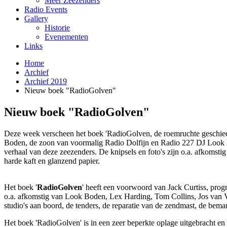
Meer Zeezenders
Radio Events
Gallery
Historie
Evenementen
Links
Home
Archief
Archief 2019
Nieuw boek "RadioGolven"
Nieuw boek "RadioGolven"
Deze week verscheen het boek 'RadioGolven, de roemruchte geschied
Boden, de zoon van voormalig Radio Dolfijn en Radio 227 DJ Look Bod
verhaal van deze zeezenders. De knipsels en foto's zijn o.a. afkoms
harde kaft en glanzend papier.
Het boek '
RadioGolven
' heeft een voorwoord van Jack Curtiss, pro
o.a. afkomstig van Look Boden, Lex Harding, Tom Collins, Jos van Vl
studio's aan boord, de tenders, de reparatie van de zendmast, de bemann
Het boek 'RadioGolven' is in een zeer beperkte oplage uitgebracht en 