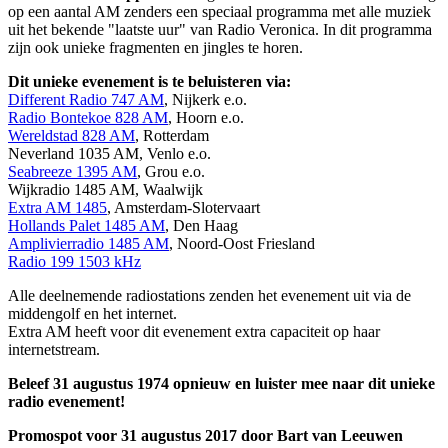
op een aantal AM zenders een speciaal programma met alle muziek
uit het bekende "laatste uur" van Radio Veronica. In dit programma
zijn ook unieke fragmenten en jingles te horen.
Dit unieke evenement is te beluisteren via:
Different Radio 747 AM
, Nijkerk e.o.
Radio Bontekoe 828 AM
, Hoorn e.o.
Wereldstad 828 AM
, Rotterdam
Neverland 1035 AM, Venlo e.o.
Seabreeze 1395 AM
, Grou e.o.
Wijkradio 1485 AM, Waalwijk
Extra AM 1485
, Amsterdam-Slotervaart
Hollands Palet 1485 AM
, Den Haag
Amplivierradio 1485 AM
, Noord-Oost Friesland
Radio 199 1503 kHz
Alle deelnemende radiostations zenden het evenement uit via de
middengolf en het internet.
Extra AM heeft voor dit evenement extra capaciteit op haar
internetstream.
Beleef 31 augustus 1974 opnieuw en luister mee naar dit unieke
radio evenement!
Promospot voor 31 augustus 2017 door Bart van Leeuwen