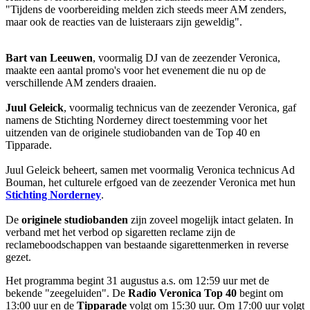
"Tijdens de voorbereiding melden zich steeds meer AM zenders,
maar ook de reacties van de luisteraars zijn geweldig".
Bart van Leeuwen
, voormalig DJ van de zeezender Veronica,
maakte een aantal promo's voor het evenement die nu op de
verschillende AM zenders draaien.
Juul Geleick
, voormalig technicus van de zeezender Veronica, gaf
namens de Stichting Norderney direct toestemming voor het
uitzenden van de originele studiobanden van de Top 40 en
Tipparade.
Juul Geleick beheert, samen met voormalig Veronica technicus Ad
Bouman, het culturele erfgoed van de zeezender Veronica met hun
Stichting Norderney
.
De
originele studiobanden
zijn zoveel mogelijk intact gelaten. In
verband met het verbod op sigaretten reclame zijn de
reclameboodschappen van bestaande sigarettenmerken in reverse
gezet.
Het programma begint 31 augustus a.s. om 12:59 uur met de
bekende "zeegeluiden". De
Radio Veronica Top 40
begint om
13:00 uur en de
Tipparade
volgt om 15:30 uur. Om 17:00 uur volgt