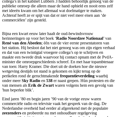
collega’s in het kabinet Lubbers 3 hadden behoorlijk genoeg van de
publieke omroep die alleen maar de hand ophield en nooit eens zelf
met ideeën kwam om het allemaal wat doelmatiger te maken.
Achteraf heeft ze er spijt van dat er niet veel meer eisen aan ‘de
commerciëlen’ zijn gesteld.
Bijna een kwart eeuw later haalt de oud-bewindsvrouw
herinneringen op voor het boek ‘
Radio Noordzee Nationaal
’ van
René van den Abeelen
; één van de vier eerste presentatoren van
het station. Hij besloot dat het niet genoeg was om zijn eigen verhaal
en dat van een twintigtal vroegere collega’s op te schrijven en
maakte een tweede druk waarvoor hij contact opnam met de PvdA-
minister die omroepgeschiedenis schreef. En met haar topambtenaar
van toen: Harry Kramer. Die doet uit de doeken hoe die nieuwe
wetgeving destijds tot stand is gekomen en kijkt terug op de
perikelen rond de geruchtmakende
frequentieverdeling
waarbij
onder meer
Sky Radio
en
538
er naast grepen. Hùn protesten en die
van mensen als
Erik de Zwart
waren volgens hem een gevolg van
'hun beperkte blik’.
Eind jaren ’80 en begin jaren ’90 van de vorige eeuw waren
commerciële radio en televisie vaak het gesprek van de dag. De
Nederlandse overheid had eerder al afgerekend met de populaire
zeezenders
en probeerde nu met onhoudbare regelgeving