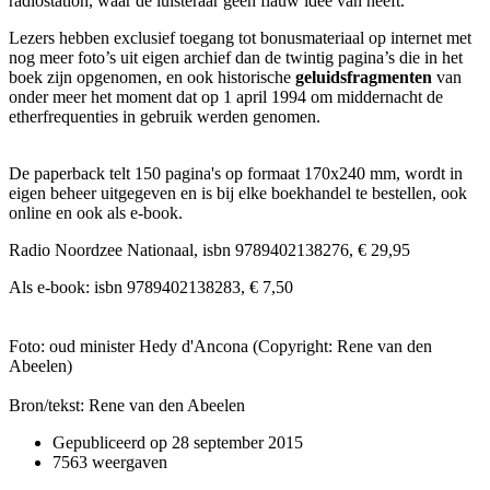
radiostation, waar de luisteraar geen flauw idee van heeft.
Lezers hebben exclusief toegang tot bonusmateriaal op internet met
nog meer foto’s uit eigen archief dan de twintig pagina’s die in het
boek zijn opgenomen, en ook historische
geluidsfragmenten
van
onder meer het moment dat op 1 april 1994 om middernacht de
etherfrequenties in gebruik werden genomen.
De paperback telt 150 pagina's op formaat 170x240 mm, wordt in
eigen beheer uitgegeven en is bij elke boekhandel te bestellen, ook
online en ook als e-book.
Radio Noordzee Nationaal, isbn 9789402138276, € 29,95
Als e-book: isbn 9789402138283, € 7,50
Foto: oud minister Hedy d'Ancona (Copyright: Rene van den
Abeelen)
Bron/tekst: Rene van den Abeelen
Gepubliceerd op
28 september 2015
7563 weergaven