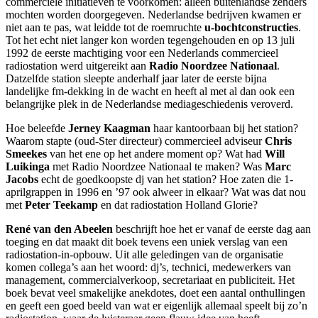
commerciële initiatieven te voorkomen: alleen buitenlandse zenders
mochten worden doorgegeven. Nederlandse bedrijven kwamen er
niet aan te pas, wat leidde tot de roemruchte
u-bochtconstructies
.
Tot het echt niet langer kon worden tegengehouden en op 13 juli
1992 de eerste machtiging voor een Nederlands commercieel
radiostation werd uitgereikt aan
Radio Noordzee Nationaal
.
Datzelfde station sleepte anderhalf jaar later de eerste bijna
landelijke fm-dekking in de wacht en heeft al met al dan ook een
belangrijke plek in de Nederlandse mediageschiedenis veroverd.
Hoe beleefde
Jerney Kaagman
haar kantoorbaan bij het station?
Waarom stapte (oud-Ster directeur) commercieel adviseur
Chris
Smeekes
van het ene op het andere moment op? Wat had
Will
Luikinga
met Radio Noordzee Nationaal te maken? Was
Marc
Jacobs
echt de goedkoopste dj van het station? Hoe zaten die 1-
aprilgrappen in 1996 en ’97 ook alweer in elkaar? Wat was dat nou
met
Peter Teekamp
en dat radiostation Holland Glorie?
René van den Abeelen
beschrijft hoe het er vanaf de eerste dag aan
toeging en dat maakt dit boek tevens een uniek verslag van een
radiostation-in-opbouw. Uit alle geledingen van de organisatie
komen collega’s aan het woord: dj’s, technici, medewerkers van
management, commercialverkoop, secretariaat en publiciteit. Het
boek bevat veel smakelijke anekdotes, doet een aantal onthullingen
en geeft een goed beeld van wat er eigenlijk allemaal speelt bij zo’n