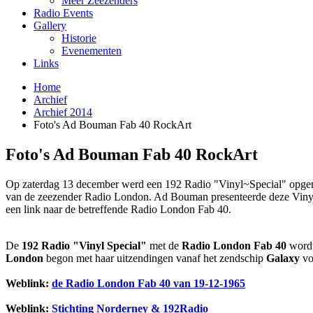
Meer Zeezenders
Radio Events
Gallery
Historie
Evenementen
Links
Home
Archief
Archief 2014
Foto's Ad Bouman Fab 40 RockArt
Foto's Ad Bouman Fab 40 RockArt
Op zaterdag 13 december werd een 192 Radio "Vinyl~Special" opge
van de zeezender Radio London. Ad Bouman presenteerde deze Vinyl~S
een link naar de betreffende Radio London Fab 40.
De
192 Radio "Vinyl Special"
met de
Radio London Fab 40
word
London
begon met haar uitzendingen vanaf het zendschip
Galaxy
vo
Weblink:
de Radio London Fab 40 van 19-12-1965
Weblink:
Stichting Norderney & 192Radio