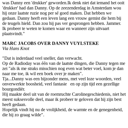
was Danny een 'drukker' geworden.Ik denk niet dat iemand het ooit
'drukker' had dan Danny. Op de zeezenderdag in Amsterdam wou
hij onze laatste ruzie nog per sé goed maken. Dat hebben we
gedaan. Danny heeft een leven lang een vrouw gemist die hem bij
de teugels hield. Dan zou hij pas ver gesprongen hebben. Jammer.
Ik probeer te weten te komen waar en wanneer zijn uitvaart
plaatsvindt."
MARC JACOBS OVER DANNY VUYLSTEKE
Via Hans Knot
"Dat is inderdaad veel sneller, dan verwacht.
Op de Radioday was één van de laatste dingen, die Danny tegen me
zei "als ik me straks misschien nog even wat beter voel, kom je dan
naar me toe, ik wil een boek over je maken".
Tja...Danny was een bijzonder mens, met veel loze woorden, veel
onverwerkte boosheid, veel fantasie en op zijn tijd een gezellige
bourgondiër.
Hij maakte deel uit van de roemruchte Carolinegeschiedenis, niet het
meest suksesvolle deel, maar ik probeer te geloven dat hij zijn best
heeft gedaan.
Hopelijk vindt hij nu de vrolijkheid, de warmte en de genegenheid,
die hij zo graag wilde".