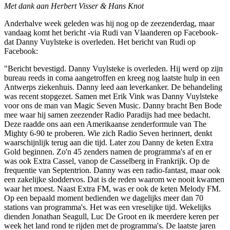
Met dank aan Herbert Visser & Hans Knot
Anderhalve week geleden was hij nog op de zeezenderdag, maar
vandaag komt het bericht -via Rudi van Vlaanderen op Facebook-
dat Danny Vuylsteke is overleden. Het bericht van Rudi op
Facebook:
"Bericht bevestigd. Danny Vuylsteke is overleden. Hij werd op zijn
bureau reeds in coma aangetroffen en kreeg nog laatste hulp in een
Antwerps ziekenhuis. Danny leed aan leverkanker. De behandeling
was recent stopgezet. Samen met Erik Vink was Danny Vuylsteke
voor ons de man van Magic Seven Music. Danny bracht Ben Bode
mee waar hij samen zeezender Radio Paradijs had mee bedacht.
Deze raadde ons aan een Amerikaanse zenderformule van The
Mighty 6-90 te proberen. Wie zich Radio Seven herinnert, denkt
waarschijnlijk terug aan die tijd. Later zou Danny de keten Extra
Gold beginnen. Zo'n 45 zenders namen de programma's af en er
was ook Extra Cassel, vanop de Casselberg in Frankrijk. Op de
frequentie van Septentrion. Danny was een radio-fantast, maar ook
een zakelijke sloddervos. Dat is de reden waarom we nooit kwamen
waar het moest. Naast Extra FM, was er ook de keten Melody FM.
Op een bepaald moment bedienden we dagelijks meer dan 70
stations van programma's. Het was een vreselijke tijd. Wekelijks
dienden Jonathan Seagull, Luc De Groot en ik meerdere keren per
week het land rond te rijden met de programma's. De laatste jaren