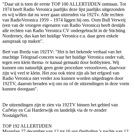
"Daar uit is toen de eerste TOP 100 ALLERTIJDEN ontstaan. Tot
1974 heeft Radio Veronica jaarlijks deze lijst jaarlijks uitgezonden
en wij willen dat nu weer gaan uitzenden via 192Tv. Alle rechten
van RadioVeronica 1959 – 1974 liggen bij ons. Oom Bull Verweij
(een van de vroegere eigenaren van Radio Veronica) heeft destijds
alle rechten van Radio Veronica CV ondergebracht in de Stichting
Norderney, dus kan het huidige Veronica e.a. daar geen enkele
aanspraak op maken".
Bert van Breda van 192TV: "Het is het bekende verhaal van het
machtige Telegraaf-concern waar het huidige Veronica onder valt,
tegen een klein thema- tv kanaal gemaakt door hobbyisten. Wij
kunnen ons natuurlijk geen grote procedure veroorloven, daarvoor
zijn wij veel te klein. Het zou ook triest zijn als het erfgoed van
Radio Veronica niet verder zou kunnen worden uitgedragen door
192TV, daarom beraden wij ons nu of de uitzendingen in deze vorm
kunnen doorgaan".
De uitzendingen zijn te zien via 192TV binnen het gebied van
CaiWay en Cai Harderwijk en landelijk via de tv-zender
NostalgieNet.
TOP 192 ALLERTIJDEN
Maandag 27 december van 12 tot 16 uur (herhaling 's nachts van 12