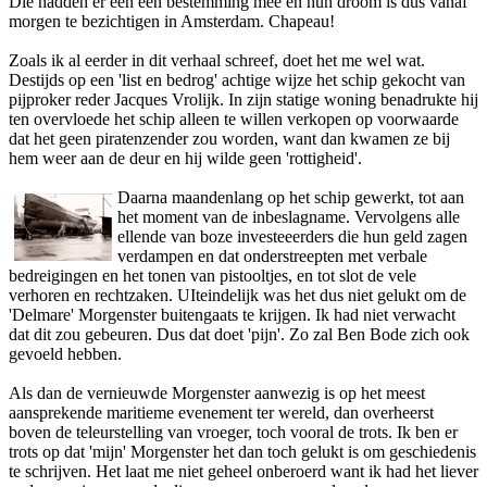
Die hadden er een een bestemming mee en hun droom is dus vanaf
morgen te bezichtigen in Amsterdam. Chapeau!
Zoals ik al eerder in dit verhaal schreef, doet het me wel wat.
Destijds op een 'list en bedrog' achtige wijze het schip gekocht van
pijproker reder Jacques Vrolijk. In zijn statige woning benadrukte hij
ten overvloede het schip alleen te willen verkopen op voorwaarde
dat het geen piratenzender zou worden, want dan kwamen ze bij
hem weer aan de deur en hij wilde geen 'rottigheid'.
Daarna maandenlang op het schip gewerkt, tot aan
het moment van de inbeslagname. Vervolgens alle
ellende van boze investeeerders die hun geld zagen
verdampen en dat onderstreepten met verbale
bedreigingen en het tonen van pistooltjes, en tot slot de vele
verhoren en rechtzaken. UIteindelijk was het dus niet gelukt om de
'Delmare' Morgenster buitengaats te krijgen. Ik had niet verwacht
dat dit zou gebeuren. Dus dat doet 'pijn'. Zo zal Ben Bode zich ook
gevoeld hebben.
Als dan de vernieuwde Morgenster aanwezig is op het meest
aansprekende maritieme evenement ter wereld, dan overheerst
boven de teleurstelling van vroeger, toch vooral de trots. Ik ben er
trots op dat 'mijn' Morgenster het dan toch gelukt is om geschiedenis
te schrijven. Het laat me niet geheel onberoerd want ik had het liever