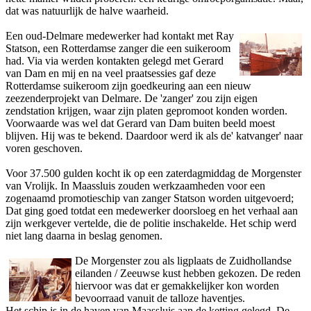
dat was natuurlijk de halve waarheid.
Een oud-Delmare medewerker had kontakt met Ray
Statson, een Rotterdamse zanger die een suikeroom
had. Via via werden kontakten gelegd met Gerard
van Dam en mij en na veel praatsessies gaf deze
Rotterdamse suikeroom zijn goedkeuring aan een nieuw
zeezenderprojekt van Delmare. De 'zanger' zou zijn eigen
zendstation krijgen, waar zijn platen gepromoot konden worden.
Voorwaarde was wel dat Gerard van Dam buiten beeld moest
blijven. Hij was te bekend. Daardoor werd ik als de' katvanger' naar
voren geschoven.
Voor 37.500 gulden kocht ik op een zaterdagmiddag de Morgenster
van Vrolijk. In Maassluis zouden werkzaamheden voor een
zogenaamd promotieschip van zanger Statson worden uitgevoerd;
Dat ging goed totdat een medewerker doorsloeg en het verhaal aan
zijn werkgever vertelde, die de politie inschakelde. Het schip werd
niet lang daarna in beslag genomen.
De Morgenster zou als ligplaats de Zuidhollandse
eilanden / Zeeuwse kust hebben gekozen. De reden
hiervoor was dat er gemakkelijker kon worden
bevoorraad vanuit de talloze haventjes.
Het schip is in de haven van Maassluis aan de ketting gelegd. De