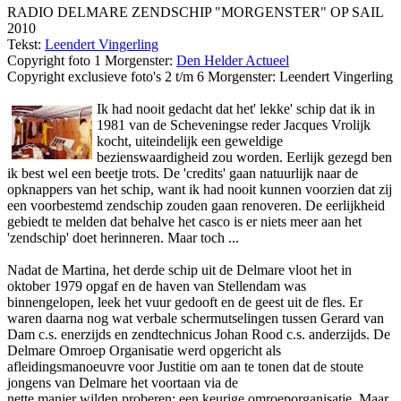
RADIO DELMARE ZENDSCHIP "MORGENSTER" OP SAIL
2010
Tekst:
Leendert Vingerling
Copyright foto 1 Morgenster:
Den Helder Actueel
Copyright exclusieve foto's 2 t/m 6 Morgenster: Leendert Vingerling
Ik had nooit gedacht dat het' lekke' schip dat ik in
1981 van de Scheveningse reder Jacques Vrolijk
kocht, uiteindelijk een geweldige
bezienswaardigheid zou worden. Eerlijk gezegd ben
ik best wel een beetje trots. De 'credits' gaan natuurlijk naar de
opknappers van het schip, want ik had nooit kunnen voorzien dat zij
een voorbestemd zendschip zouden gaan renoveren. De eerlijkheid
gebiedt te melden dat behalve het casco is er niets meer aan het
'zendschip' doet herinneren. Maar toch ...
Nadat de Martina, het derde schip uit de Delmare vloot het in
oktober 1979 opgaf en de haven van Stellendam was
binnengelopen, leek het vuur gedooft en de geest uit de fles. Er
waren daarna nog wat verbale schermutselingen tussen Gerard van
Dam c.s. enerzijds en zendtechnicus Johan Rood c.s. anderzijds. De
Delmare Omroep Organisatie werd opgericht als
afleidingsmanoeuvre voor Justitie om aan te tonen dat de stoute
jongens van Delmare het voortaan via de
nette manier wilden proberen: een keurige omroeporganisatie. Maar,