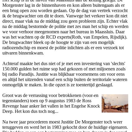
Morgenster lag in de binnenhaven en kon alleen buitengaats als er
een brug open zou worden gedaan. Op de dag van vertrek verzocht
ik de brugwachter om dit te doen. Vanwege het verkeer kon dit niet
direct, maar vlak na de middag zou geen probleem zijn. Echter vlak
na de middag bestormde de politie met zes man het schip en werden
we voor verhoor meegenomen naar het bureau in Maassluis. Daar
was het wachten op de RCD experts(Roth, van Empelen, Rijsdijk).
De brugwachter bleek op de hoogte te zijn van een mogelijk
radiozendschip en moest de politie inlichten als er een verzoek tot
uitvaren binnenkwam.
Achteraf maakte het dus niet of je met een investering van 'slechts'
150.000 gulden het ruime sop had gekozen of met miljoenen zoals
bij radio Paradijs. Justitie was blijkbaar voornemens om voor eens
en altijd het uitzenden vanaf een schip buiten de territoriale wateren
onmogelijk te maken. In die opzet is ze toentertijd geslaagd.
Groot was de verrassing voor betrokkenen (voor-en
tegenstanders) toen op 9 augustus 1983 de Ross
Revenge haar anker liet vallen in het Engelse Knock
Deep. Het kon dus toch nog...
Na twee jaar procederen moest Justitie De Morgenster toch weer
teruggeven en werd het in 1983 gekocht door de huidige eigenaren.