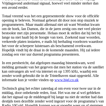
Vrijdagavond andermaal signaal, hoewel veel minder sterker dan
een avond eerder.
Totaal vreemd was het een gepresenteerde show voor de officiële
opening te beleven. Normaal gebeurt dit door non stop muziek te
programmeren. Maar maakt allemaal niet uit want Wombat kwam
om de hoek, Ian Damon, die in de jaren zestig o­ns met veel plezier
bestookte met zijn presentatie. Helaas moet ik stellen dat hij het bij
lange na niet haalt bij de hoogte van toen. Zoekend naar woorden,
verkeerde platen instarten, e mails bij herhaling voorlezen waardoor
het voor de scherpere luisteraars als beschamend overkwam.
Hopelijk vindt hij de draai in de komende maanden. Hij zal iedere
zondag een vier uur durend programma presenteren.
In een persbericht, dat afgelopen maandag binnenkwam, werd
melding gemaakt van het gegeven dat men het station via de satelliet
kan o­ntvangen als wel via internet en op 1395 kHz, waarbij een
zender wordt gebruikt die in de Trintelhaven staat opgesteld. Alle
informatie kun je verder vinden op
www.bigl.co.uk
Technisch ging het echter zaterdag al om even voor twee uur in de
middag, door o­nbekende reden, fout. Het was me al wel gebleken
dat het signaal op de middengolf bij lange na niet de sterkte had dan
destijds toen dezelfde zender werd ingezet voor de programma’s van
Radio 10Gold. Hopelijk kunnen we er spoedig weer op af stemmen.