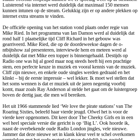
Luisterend via internet werd duidelijk dat maximaal 150 mensen
kunnen intunen op de stream. Gelukkig zijn er op andere plekken op
internet extra streams te vinden.
De officiële opening van het station vond plaats o­nder regie van
Mike Ried. In het programma van Ian Damon werd al duidelijk dat
rond half 1 plaatselijke tijd Cliff Richard in het gebouw was
gearriveerd. Mike Ried, die op de doordeweekse dagen de o­
ntbijtshow zal presenteren, interviewde hem en meteen werd al
duidelijk dat met Mike een topper is binnengehaald. Destijds op
Radio o­ne was hij al goed maar nog steeds heeft hij een prachtige
stem, een perfecte keuze in muziek en vooral kennis van de muziek.
Cliff zijn nieuwe, en enkele oude singles werden gedraaid en het
klinkt – bij de eerste impressie – wel lekker. Ik moet wel stellen dat
het soms wennen is dat er muziek uit de jaren negentig voorbij
komt, maar zoals Ray Anderson al stelde het gaat om de luistergroep
boven de dertig jaar, die men wil bereiken.
Het uit 1966 stammende lied ‘We love the pirate stations’ van The
Roaring Sixties, beleefd haar vierde jeugd. Ofwel het is voor de
vierde keer opgenomen. Dit keer door The Cheeky Girls en in een
wel heel speciale versie die gericht is op ‘Big L’. Ook hoorde ik,
naast de overbekende oude Radio London jingles, vele nieuwe.
Jammer dat deze nieuwe set in klank kleur veel te schel overkomen
vergeleken met het oude materiaal maar duidelijk kan gesteld