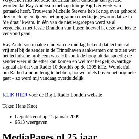
worden dat Ray Anderson met zijn kindje Big L er werk van
gemaakt heeft. Trouwens Michelle Stevens heb ik nog even gehoord
deze middag en tijdens het programma merkte je gewoon dat ze in
‘de draai’ kwam. In één van de nieuwsgroepen werd ze al
vergeleken met Jessie Brandon van Laser, hoewel ik deze wel iets te
ver vond gaan.
Ray Anderson maakte eind van de middag bekend dat technici al
vrij snel bij de zender in de Trintelhaven aankwamen om te zien wat
het technische probleem was. Hij sprak de hoop uit dat spoedig de
zender weer in de ether kan komen en wel met het gelijkwaardige
signaal als dat van Radio 10 destijds op de 1395 kHz. Wonderful
om Radio London terug te hebben, hoewel niets boven het originele
gaat – zo werd mij vandaag overduidelijk.
KLIK HIER
voor de Big L Radio London website
Tekst: Hans Knot
Gepubliceerd op
15 januari 2009
9613 weergaven
MediaPages.nl 25 jaar