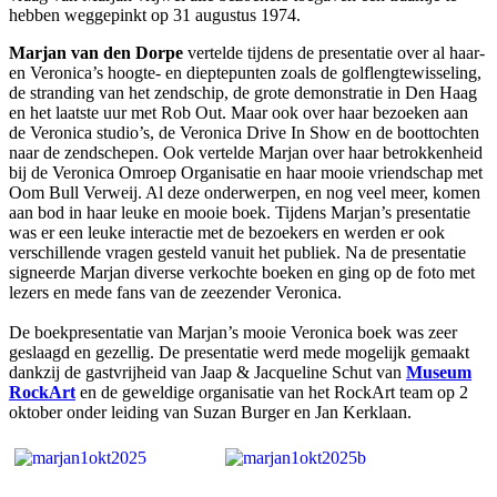
hebben weggepinkt op 31 augustus 1974.
Marjan van den Dorpe
vertelde tijdens de presentatie over al haar-
en Veronica’s hoogte- en dieptepunten zoals de golflengtewisseling,
de stranding van het zendschip, de grote demonstratie in Den Haag
en het laatste uur met Rob Out. Maar ook over haar bezoeken aan
de Veronica studio’s, de Veronica Drive In Show en de boottochten
naar de zendschepen. Ook vertelde Marjan over haar betrokkenheid
bij de Veronica Omroep Organisatie en haar mooie vriendschap met
Oom Bull Verweij. Al deze onderwerpen, en nog veel meer, komen
aan bod in haar leuke en mooie boek. Tijdens Marjan’s presentatie
was er een leuke interactie met de bezoekers en werden er ook
verschillende vragen gesteld vanuit het publiek. Na de presentatie
signeerde Marjan diverse verkochte boeken en ging op de foto met
lezers en mede fans van de zeezender Veronica.
De boekpresentatie van Marjan’s mooie Veronica boek was zeer
geslaagd en gezellig. De presentatie werd mede mogelijk gemaakt
dankzij de gastvrijheid van Jaap & Jacqueline Schut van
Museum
RockArt
en de geweldige organisatie van het RockArt team op 2
oktober onder leiding van Suzan Burger en Jan Kerklaan.