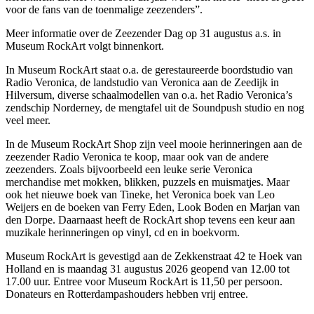
voor de fans van de toenmalige zeezenders”.
Meer informatie over de Zeezender Dag op 31 augustus a.s. in
Museum RockArt volgt binnenkort.
In Museum RockArt staat o.a. de gerestaureerde boordstudio van
Radio Veronica, de landstudio van Veronica aan de Zeedijk in
Hilversum, diverse schaalmodellen van o.a. het Radio Veronica’s
zendschip Norderney, de mengtafel uit de Soundpush studio en nog
veel meer.
In de Museum RockArt Shop zijn veel mooie herinneringen aan de
zeezender Radio Veronica te koop, maar ook van de andere
zeezenders. Zoals bijvoorbeeld een leuke serie Veronica
merchandise met mokken, blikken, puzzels en muismatjes. Maar
ook het nieuwe boek van Tineke, het Veronica boek van Leo
Weijers en de boeken van Ferry Eden, Look Boden en Marjan van
den Dorpe. Daarnaast heeft de RockArt shop tevens een keur aan
muzikale herinneringen op vinyl, cd en in boekvorm.
Museum RockArt is gevestigd aan de Zekkenstraat 42 te Hoek van
Holland en is maandag 31 augustus 2026 geopend van 12.00 tot
17.00 uur. Entree voor Museum RockArt is 11,50 per persoon.
Donateurs en Rotterdampashouders hebben vrij entree.