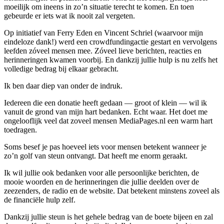
moeilijk om ineens in zo’n situatie terecht te komen. En toen
gebeurde er iets wat ik nooit zal vergeten.
Op initiatief van Ferry Eden en Vincent Schriel (waarvoor mijn
eindeloze dank!) werd een crowdfundingactie gestart en vervolgens
leefden zóveel mensen mee. Zóveel lieve berichten, reacties en
herinneringen kwamen voorbij. En dankzij jullie hulp is nu zelfs het
volledige bedrag bij elkaar gebracht.
Ik ben daar diep van onder de indruk.
Iedereen die een donatie heeft gedaan — groot of klein — wil ik
vanuit de grond van mijn hart bedanken. Echt waar. Het doet me
ongelooflijk veel dat zoveel mensen MediaPages.nl een warm hart
toedragen.
Soms besef je pas hoeveel iets voor mensen betekent wanneer je
zo’n golf van steun ontvangt. Dat heeft me enorm geraakt.
Ik wil jullie ook bedanken voor alle persoonlijke berichten, de
mooie woorden en de herinneringen die jullie deelden over de
zeezenders, de radio en de website. Dat betekent minstens zoveel als
de financiële hulp zelf.
Dankzij jullie steun is het gehele bedrag van de boete bijeen en zal