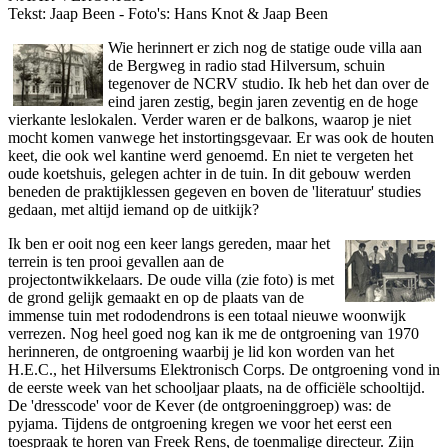
Tekst: Jaap Been - Foto's: Hans Knot & Jaap Been
Wie herinnert er zich nog de statige oude villa aan
de Bergweg in radio stad Hilversum, schuin
tegenover de NCRV studio. Ik heb het dan over de
eind jaren zestig, begin jaren zeventig en de hoge
vierkante leslokalen. Verder waren er de balkons, waarop je niet
mocht komen vanwege het instortingsgevaar. Er was ook de houten
keet, die ook wel kantine werd genoemd. En niet te vergeten het
oude koetshuis, gelegen achter in de tuin. In dit gebouw werden
beneden de praktijklessen gegeven en boven de 'literatuur' studies
gedaan, met altijd iemand op de uitkijk?
Ik ben er ooit nog een keer langs gereden, maar het
terrein is ten prooi gevallen aan de
projectontwikkelaars. De oude villa (zie foto) is met
de grond gelijk gemaakt en op de plaats van de
immense tuin met rododendrons is een totaal nieuwe woonwijk
verrezen. Nog heel goed nog kan ik me de ontgroening van 1970
herinneren, de ontgroening waarbij je lid kon worden van het
H.E.C., het Hilversums Elektronisch Corps. De ontgroening vond in
de eerste week van het schooljaar plaats, na de officiële schooltijd.
De 'dresscode' voor de Kever (de ontgroeninggroep) was: de
pyjama. Tijdens de ontgroening kregen we voor het eerst een
toespraak te horen van Freek Rens, de toenmalige directeur. Zijn