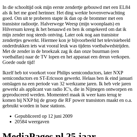
In die schooltijd ook mijn eerste zendertje gebouwd met een EL84
als ik het me goed herinner. Het ding werkte bovenverwachting
goed. Om uit te proberen stapte ik dan op de brommer met een
transistor radiootje. Halverwege Weesp (mijn woonplaats) en
Hilversum kreeg ik het benauwd en ben ik omgekeerd om dat ik
mijn zender nog steeds ontving. Later ook nog aan transistor
zendertjes gewerkt. Hiermee kon je bijvoorbeeld het televisiebeeld
onderdrukken iets wat vooral leuk was tijdens voetbalwedstrijden.
Met de zender in de broekzak zag ik dan onze buurman (een
voetbalfan) naar de TV lopen en het apparaat een dreun verkopen.
Goede oude tijd!
Ikzelf heb tot voorkort voor Philips semiconductors, later NXP
semiconductors en ST-Ericsson gewerkt. Helaas ben ik eind januari
ontslagen na een periode van 32 werkzame jaren. Ik heb vele jaren
gewerkt als applicant van radio IC's, die in Nijmegen ontworpen en
geproduceerd werden. Momenteel maak ik weer kans terug te
komen bij NXP bij de groep die RF power transistors maakt en o.a.
gebruikt worden in base stations.
Gepubliceerd op
12 juni 2009
20584 weergaven
MediaPages.nl 25 jaar