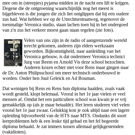
mee om in (streepjes) pyjama midden in de nacht een lift te krijgen.
Degene die de ontgroening waarschijnlijk nog het meest is
bijgebleven is die jongen die zich liet ontglippen dat hij een oudere
zus had. Wat hebben we op de Utrechtsestraatweg, tegenover de
toenmalige Veronica studio, staan lachen toen hij in het ondergoed
van z'n zus het verkeer moest gaan staan regelen (zie foto).
Velen van ons zijn in de radio of aangrenzende wereld
terecht gekomen, anderen zijn elders werkzaam
geworden. Bijkomstigheid, naar aanleiding van het
Veronica gebouw, is dat ondermeer Veronica technici
Jurg van Beem en Arnold Vis deze school bezochten.
Anderen kozen echter niet voor Rens maar gingen naar
de Dr. Anton Philipsschool om meer technisch onderbouwd te
worden. Onder hen Juul Geleick en Ad Bouman.
Dat weinigen bij Rens en Rens hun diploma haalden, zoals vaak
wordt gesteld, klopt helemaal. Vooral in het 1e jaar vielen er veel
mensen af. Omdat het een particuliere school was kwam je er vrij
gemakkelijk op (als je maar betaalde). Het leren studeren viel velen
vooral het 1e jaar zwaar. Gelukkig kon je ook altijd naar een lagere
opleiding bijvoorbeeld van de HTS naar MTS. Ondanks dit soort
leerproblemen heb ik een leuke tijd gehad en het fel begeerde
diploma behaald. Je zat immers tussen allemaal gelijkgestemden
(vakidioten).