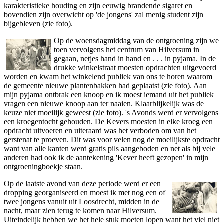
karakteristieke houding en zijn eeuwig brandende sigaret en
bovendien zijn overwicht op 'de jongens' zal menig student zijn
bijgebleven (zie foto).
Op de woensdagmiddag van de ontgroening zijn we
toen vervolgens het centrum van Hilversum in
gegaan, netjes hand in hand en . . . in pyjama. In de
drukke winkelstraat moesten opdrachten uitgevoerd
worden en kwam het winkelend publiek van ons te horen waarom
de gemeente nieuwe plantenbakken had geplaatst (zie foto). Aan
mijn pyjama ontbrak een knoop en ik moest iemand uit het publiek
vragen een nieuwe knoop aan ter naaien. Klaarblijkelijk was de
keuze niet moeilijk geweest (zie foto). 's Avonds werd er vervolgens
een kroegentocht gehouden. De Kevers moesten in elke kroeg een
opdracht uitvoeren en uiteraard was het verboden om van het
gerstenat te proeven. Dit was voor velen nog de moeilijkste opdracht
want van alle kanten werd gratis pils aangeboden en net als bij vele
anderen had ook ik de aantekening 'Kever heeft gezopen' in mijn
ontgroeningboekje staan.
Op de laatste avond van deze periode werd er een
dropping georganiseerd en moest ik met nog een of
twee jongens vanuit uit Loosdrecht, midden in de
nacht, maar zien terug te komen naar Hilversum.
Uiteindelijk hebben we het hele stuk moeten lopen want het viel niet